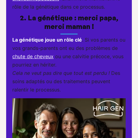
rôle de la génétique dans ce processus.
2. La génétique : merci papa,
merci maman !
La génétique joue un rôle clé
. Si vos parents ou
vos grands-parents ont eu des problèmes de
chute de cheveux
ou une calvitie précoce, vous
pourriez en hériter.
Cela ne veut pas dire que tout est perdu !
Des
soins adaptés ou des traitements peuvent
ralentir le processus.