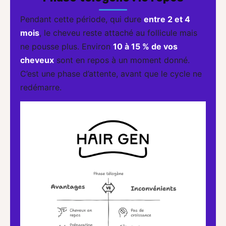
Pendant cette période, qui dure
entre 2 et 4
mois
, le cheveu reste attaché au follicule mais
ne pousse plus. Environ
10 à 15 % de vos
cheveux
sont en repos à un moment donné.
C’est une phase d’attente, avant que le cycle ne
redémarre.