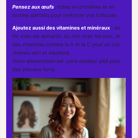
Pensez aux œufs
, riches en protéines et en
biotine, parfaits pour renforcer vos follicules.
Ajoutez aussi des vitamines et minéraux
: du
fer avec les épinards, du zinc avec les noix, et
des vitamines comme la A et la C pour un cuir
chevelu sain et équilibré.
Votre alimentation est votre meilleur allié pour
des cheveux forts
.