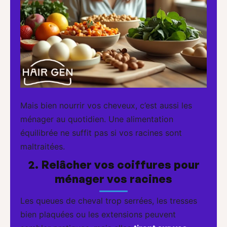
Mais bien nourrir vos cheveux, c’est aussi les
ménager au quotidien. Une alimentation
équilibrée ne suffit pas si vos racines sont
maltraitées.
2. Relâcher vos coiffures pour
ménager vos racines
Les queues de cheval trop serrées, les tresses
bien plaquées ou les extensions peuvent