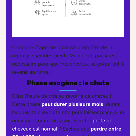
C’est une étape clé où le chronomètre de la
repousse semble ralenti. Mais cette pause est
nécessaire pour que vos cheveux se préparent à
revenir en force.
Phase exogène : la chute
C’est l’heure de dire au revoir à ce cheveu !
Cette phase
peut durer plusieurs mois
, durant
lesquels le cheveu tombe pour laisser place à un
nouveau. Comment savoir si votre
perte de
cheveux est normal
? Sachez que
perdre entre