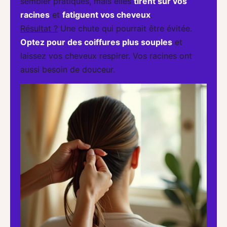
sembler pratiques, mais elles
tirent sur vos
racines
et
fatiguent vos cheveux
.
Résultat ?
Une chute qui pourrait être évitée.
Optez pour des coiffures plus souples
et
laissez vos cheveux respirer. Vos racines ont
aussi besoin de douceur.