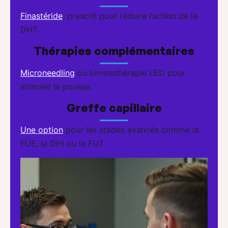
Finastéride
, prescrit pour réduire l’action de la
DHT.
Thérapies complémentaires
Microneedling
ou luminothérapie LED pour
stimuler la pousse.
Greffe capillaire
Une option
pour les stades avancés comme la
FUE, la DHI ou la FUT.