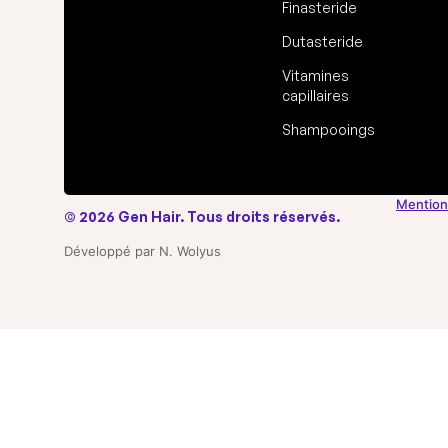
Finasteride
Dutasteride
Vitamines
capillaires
Shampooings
Mention
© 2026 Gen Hair. Tous droits réservés.
Développé par N. Wolyus