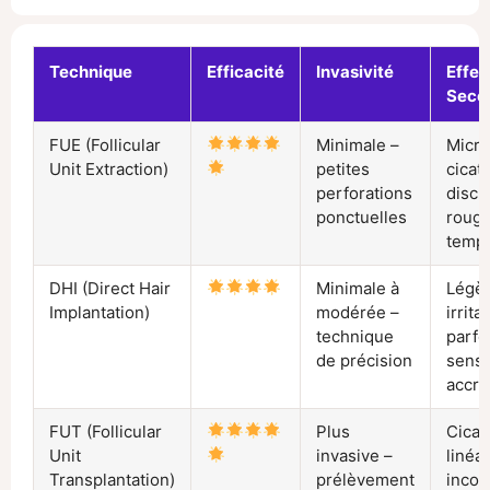
Technique
Efficacité
Invasivité
Effet
Seco
FUE (Follicular
Minimale –
Micro
Unit Extraction)
petites
cicat
perforations
discr
ponctuelles
roug
tempo
DHI (Direct Hair
Minimale à
Légè
Implantation)
modérée –
irrita
technique
parfo
de précision
sensib
accru
FUT (Follicular
Plus
Cicat
Unit
invasive –
linéai
Transplantation)
prélèvement
incon