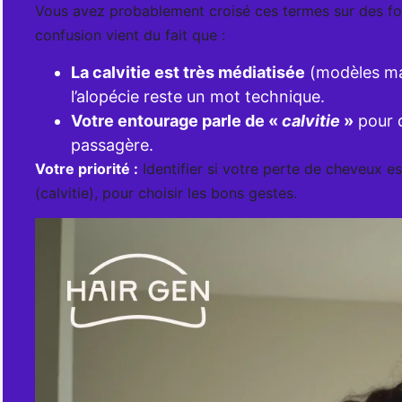
Vous avez probablement croisé ces termes sur des fo
confusion vient du fait que :
La calvitie est très médiatisée
(modèles ma
l’alopécie reste un mot technique.
Votre entourage parle de «
calvitie
»
pour 
passagère.
Votre priorité :
Identifier si votre perte de cheveux es
(calvitie), pour choisir les bons gestes.