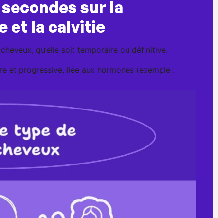
0 secondes sur la
 et la calvitie
cheveux, qu’elle soit temporaire ou définitive.
re et progressive, liée aux hormones (exemple :