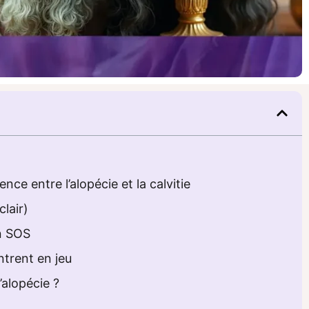
ence entre l’alopécie et la calvitie
lair)
n SOS
ntrent en jeu
’alopécie ?