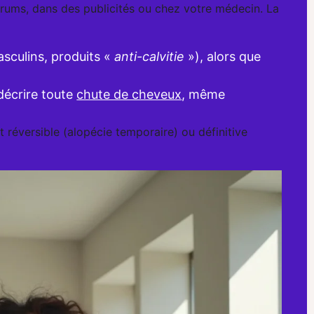
rums, dans des publicités ou chez votre médecin. La
sculins, produits «
anti-calvitie
»), alors que
décrire toute
chute de cheveux
, même
t réversible (alopécie temporaire) ou définitive