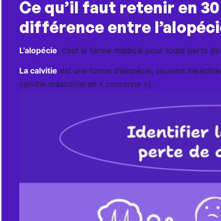
Ce qu’il faut retenir en 3
différence entre l’alopécie
L’alopécie
, c’est le terme médical pour toute perte de 
La calvitie
est une forme d’alopécie, souvent héréditai
calvitie masculine en «
couronne
»).