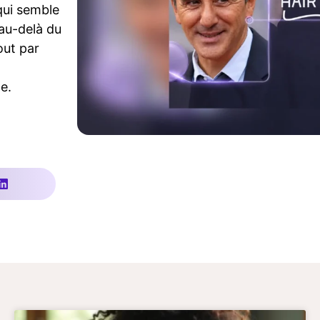
qui semble
au-delà du
out par
e.