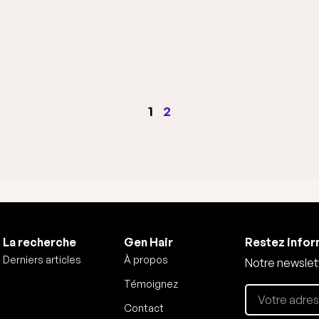
1
2
La recherche
Gen Hair
Restez info
Derniers articles
À propos
Notre newslett
Témoignez
Contact