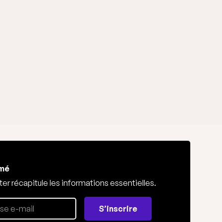
rmé
er récapitule les informations essentielles.
S’inscrire