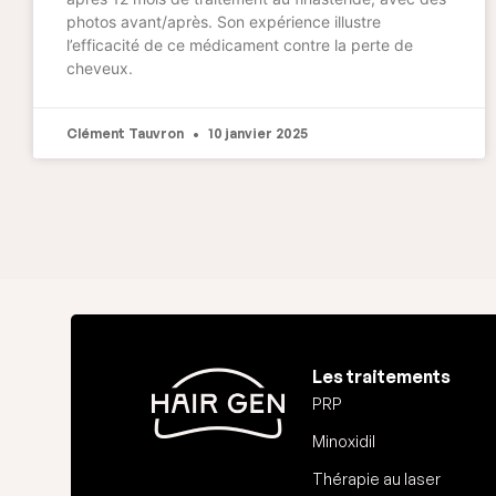
photos avant/après. Son expérience illustre
l’efficacité de ce médicament contre la perte de
cheveux.
Clément Tauvron
10 janvier 2025
Les traitements
PRP
Minoxidil
Thérapie au laser