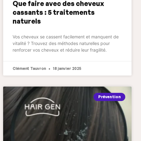
Que faire avec des cheveux
cassants : 5 traitements
naturels
Vos cheveux se cassent facilement et manquent de
vitalité ? Trouvez des méthodes naturelles pour
renforcer vos cheveux et réduire leur fragilité.
Clément Tauvron
18 janvier 2025
Prévention