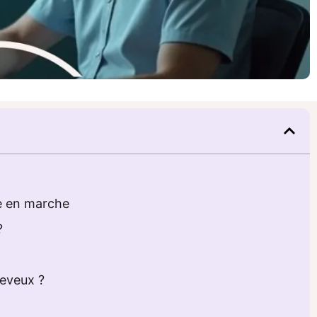
re en marche
?
heveux ?