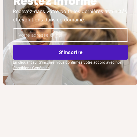
Restez informé
Recevez dans votre boîte les dernières actualités
et évolutions dans ce domaine.
S’inscrire
En cliquant sur S’inscrire, vous confirmez votre accord avec nos
Conditions Générales
.