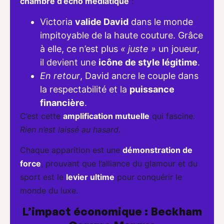
chambre d’écho médiatique
:
Victoria
valide David
dans le monde
impitoyable de la haute couture. Grâce
à elle, ce n’est plus
« juste »
un joueur,
il devient une
icône de style légitime
.
En retour
, David ancre le couple dans
la respectabilité et la
puissance
financière
.
C’est cette
amplification mutuelle
qui fascine.
Rien n’est laissé au hasard.
Chaque apparition est une
démonstration de
force
, prouvant que l’alliance du glamour et du
sport est le
levier ultime
pour conquérir le
monde du luxe.
L’impact économique : Beckham