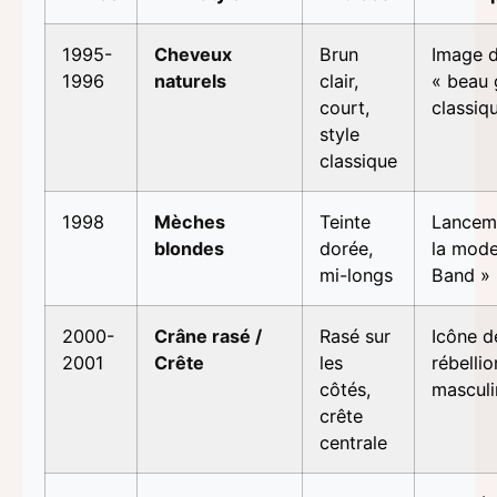
1995-
Cheveux
Brun
Image 
1996
naturels
clair,
« beau 
court,
classiq
style
classique
1998
Mèches
Teinte
Lancem
blondes
dorée,
la mod
mi-longs
Band »
2000-
Crâne rasé /
Rasé sur
Icône d
2001
Crête
les
rébellio
côtés,
masculi
crête
centrale