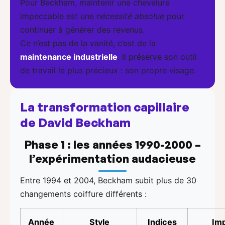
Pour Beckham, maintenir une chevelure
impeccable est une
nécessité absolue
pour
continuer à générer des revenus.
Ce n’est pas de la vanité, c’est de la
maintenance industrielle
. Il préserve son outil
de travail le plus précieux : son propre visage.
La transformation capillaire
de David Beckham
Phase 1 : les années 1990-2000 –
l’expérimentation audacieuse
Entre 1994 et 2004, Beckham subit plus de 30
changements coiffure différents :
Année
Style
Indices
Im