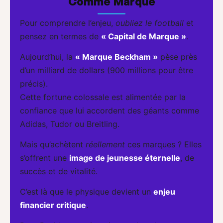
Comme Marque
Pour comprendre l’enjeu,
oubliez le football
et
pensez en termes de
« Capital de Marque »
.
Aujourd’hui, la
« Marque Beckham »
pèse près
d’un milliard de dollars (900 millions pour être
précis).
Cette fortune colossale est alimentée par la
confiance que lui accordent des géants comme
Adidas, Tudor ou Breitling.
Mais qu’achètent
réellement
ces marques ? Elles
s’offrent une
image de jeunesse éternelle
, de
succès et de vitalité.
C’est là que le physique devient un
enjeu
financier critique
.