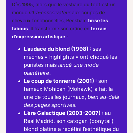
Dès 1995, alors que le vestiaire du foot est un
monde
ultra-conservateur
aux coupes de
cheveux fonctionnelles, Beckham
brise les
tabous
. Il transforme son crâne en
terrain
d’expression artistique
:
L’audace du blond (1998) :
ses
mèches « highlights » ont choqué les
puristes mais
lancé une mode
planétaire
.
Le coup de tonnerre (2001) :
son
fameux Mohican (Mohawk) a fait la
une de tous les journaux,
bien au-delà
des pages sportives
.
L’ère Galactique (2003-2007) :
au
Real Madrid, son catogan (ponytail)
blond platine a redéfini l’esthétique du