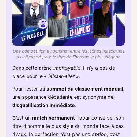
Une compétition au sommet entre les icônes masculines
d’Hollywood pour le titre de l’homme le plus élégant.
Dans cette arène
impitoyable
, il n’y a pas de
place pour le
« laisser-aller »
.
Pour rester au
sommet du classement mondial
,
une apparence décadente est synonyme de
disqualification immédiate
.
C’est un
match permanent
: pour conserver son
titre d’homme le plus stylé du monde face à ces
rivaux, la perfection n’est pas une
option
, c’est