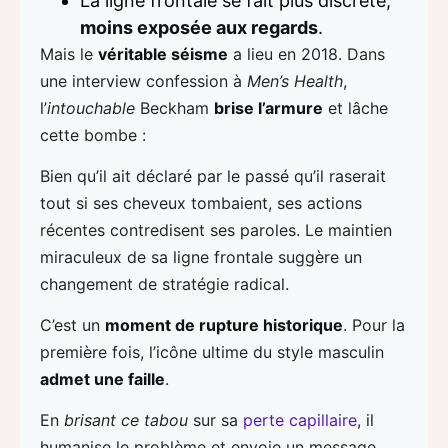
La ligne frontale se fait plus discrète,
moins exposée aux regards
.
Mais le
véritable séisme
a lieu en 2018. Dans
une interview confession à
Men’s Health
,
l’
intouchable
Beckham
brise l’armure
et lâche
cette bombe :
Bien qu’il ait déclaré par le passé qu’il raserait
tout si ses cheveux tombaient, ses actions
récentes contredisent ses paroles. Le maintien
miraculeux de sa ligne frontale suggère un
changement de stratégie radical.
C’est un
moment de rupture historique
. Pour la
première fois, l’icône ultime du style masculin
admet une faille
.
En
brisant ce tabou
sur sa
perte capillaire
, il
humanise le problème et envoie un message