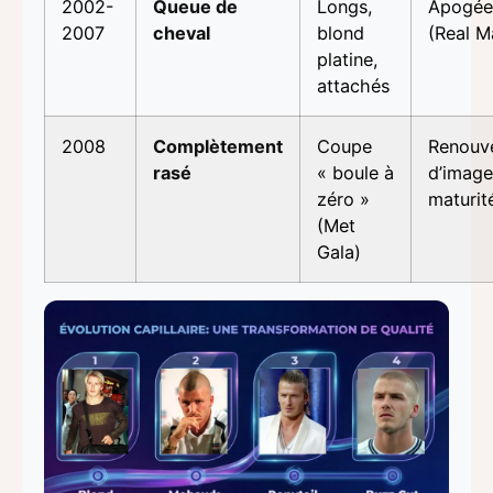
2002-
Queue de
Longs,
Apogée 
2007
cheval
blond
(Real M
platine,
attachés
2008
Complètement
Coupe
Renouv
rasé
« boule à
d’image
zéro »
maturit
(Met
Gala)