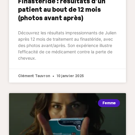
Finastéride : résultats d’un
patient au bout de 12 mois
(photos avant après)
Découvrez les résultats impressionnants de Julien
après 12 mois de traitement au finastéride, avec
des photos avant/après. Son expérience illustre
l’efficacité de ce médicament contre la perte de
cheveux.
Clément Tauvron
10 janvier 2025
Femme